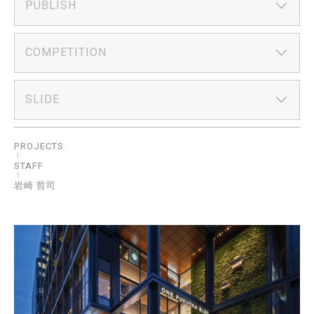
PUBLISH
COMPETITION
SLIDE
PROJECTS
STAFF
岩崎 哲司