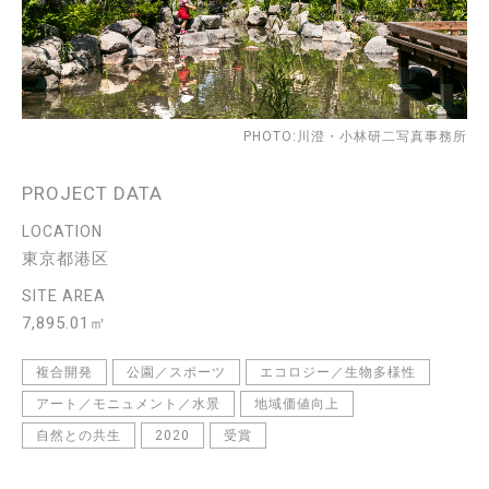
PHOTO:川澄・小林研二写真事務所
PROJECT DATA
LOCATION
東京都港区
SITE AREA
7,895.01㎡
複合開発
公園／スポーツ
エコロジー／生物多様性
アート／モニュメント／水景
地域価値向上
自然との共生
2020
受賞