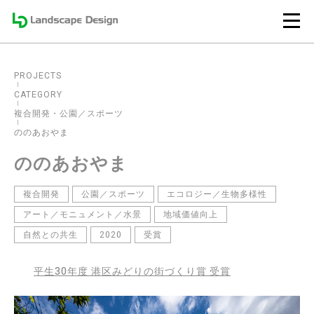
PROJECTS
CATEGORY
複合開発
公園／スポーツ
ののあおやま
ののあおやま
複合開発
公園／スポーツ
エコロジー／生物多様性
アート／モニュメント／水景
地域価値向上
自然との共生
2020
受賞
平生30年度 港区みどりの街づくり賞 受賞