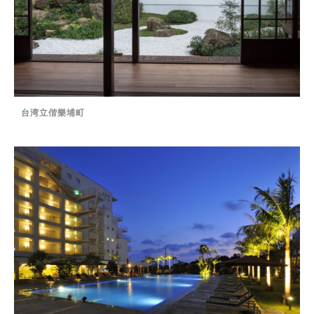
台湾立偕樂埔町