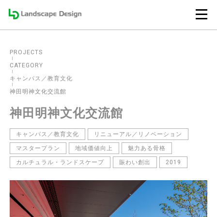
PROJECTS
CATEGORY
キャンパス／教育文化
神田明神文化交流館
神田明神文化交流館
キャンパス／教育文化
リニューアル／リノベーション
マスタープラン
地域価値向上
魅力ある骨格
カルチュラル・ランドスケープ
賑わい創出
2019