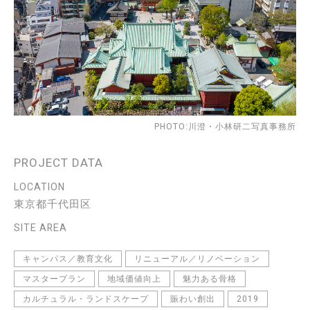
PHOTO:川澄・小林研二写真事務所
PROJECT DATA
LOCATION
東京都千代田区
SITE AREA
キャンパス／教育文化
リニューアル／リノベーション
マスタープラン
地域価値向上
魅力ある骨格
カルチュラル・ランドスケープ
賑わい創出
2019