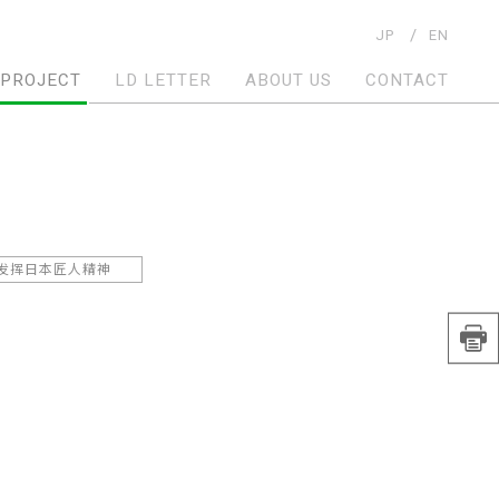
JP
EN
PROJECT
LD LETTER
ABOUT US
CONTACT
发挥日本匠人精神