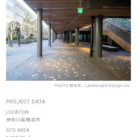
PHOTO:铃木丰、Landscape Design inc.
PROJECT DATA
LOCATION
神奈川县横滨市
SITE AREA