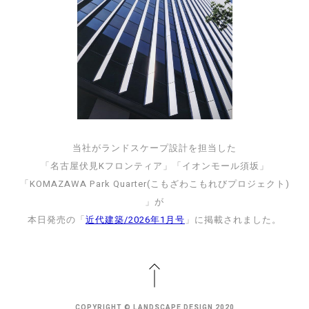
当社がランドスケープ設計を担当した
「名古屋伏見Kフロンティア」「イオンモール須坂」
「KOMAZAWA Park Quarter(こもざわこもれびプロジェクト)
」が
本日発売の「
」に掲載されました。
近代建築/2026年1月号
COPYRIGHT © LANDSCAPE DESIGN 2020