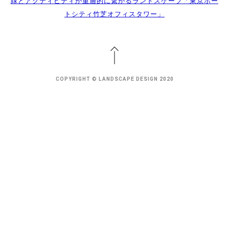
緑とアクティビティが重層的に繋がるランドスケープ「東京ポー
トシティ竹芝オフィスタワー」
COPYRIGHT © LANDSCAPE DESIGN 2020