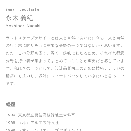
Senior Project Leader
永木 義紀
Yoshinori Nagaki
ランドスケープデザインとは人と自然のあいだに立ち、人と自然
の行く末に関りをもつ重要な分野の一つではないかと思います。
ただ、この分野も広く、深く、多岐にわたるため、それぞれ得意
分野を持つ者が集まってまとめていこことが重要だと感じていま
す。私はその一つとして、設計品質向上のために技術ナレッジの
構築にも注力し、設計にフィードバックしていきたいと思ってい
ます。
経歴
1988
東京都立農芸高校緑地土木科卒
1988
（株）アルモ設計入社
1999
（株）ランドスケープデザイン入社